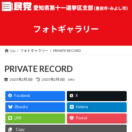
コ
ナ
ン
ビ
テ
ゲ
ン
ー
ツ
シ
フォトギャラリー
へ
ョ
ス
ン
キ
に
ッ
移
top
フォトギャラリー
PRIVATE RECORD
プ
動
PRIVATE RECORD
最
2025年2月3日
2025年2月3日
info
終
更
新
Facebook
X
日
時
Bluesky
Hatena
:
LINE
Pocket
Copy